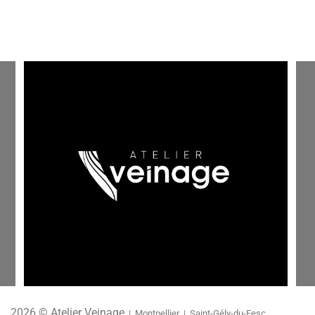
2026 © Atelier Veinage
| Montpellier | Saint-Gély-du-Fesc