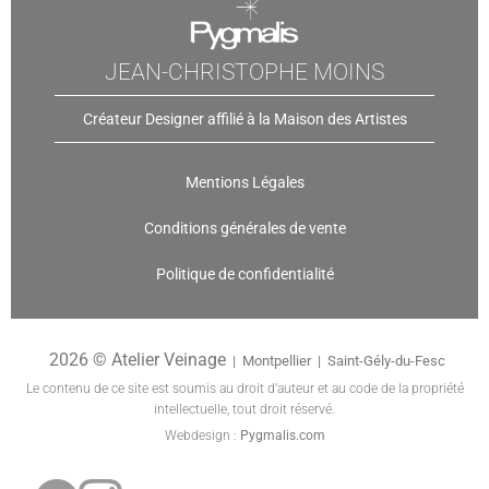
JEAN-CHRISTOPHE MOINS
Créateur Designer affilié à la Maison des Artistes
Mentions Légales
Conditions générales de vente
Politique de confidentialité
2026 © Atelier Veinage
| Montpellier | Saint-Gély-du-Fesc
Le contenu de ce site est soumis au droit d’auteur et au code de la propriété
intellectuelle, tout droit réservé.
Webdesign :
Pygmalis
.
c
om