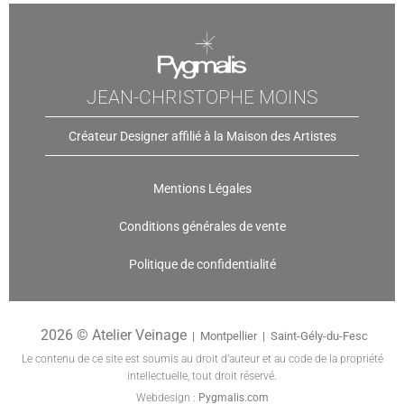
JEAN-CHRISTOPHE MOINS
Créateur Designer affilié à la Maison des Artistes
Mentions Légales
Conditions générales de vente
Politique de confidentialité
2026 © Atelier Veinage
| Montpellier | Saint-Gély-du-Fesc
Le contenu de ce site est soumis au droit d’auteur et au code de la propriété
intellectuelle, tout droit réservé.
Webdesign :
Pygmalis
.
c
om