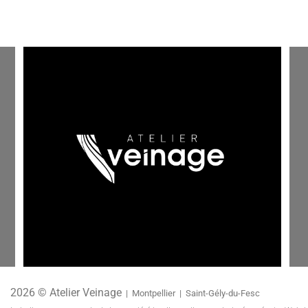
2026 © Atelier Veinage
| Montpellier | Saint-Gély-du-Fesc