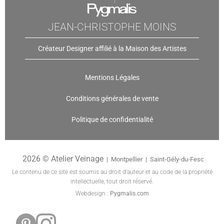
JEAN-CHRISTOPHE MOINS
Créateur Designer affilié à la Maison des Artistes
Mentions Légales
Conditions générales de vente
Politique de confidentialité
2026 © Atelier Veinage
| Montpellier | Saint-Gély-du-Fesc
Le contenu de ce site est soumis au droit d’auteur et au code de la propriété
intellectuelle, tout droit réservé.
Webdesign :
Pygmalis
.
c
om